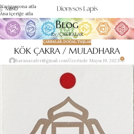
Navigasyona atla
MENÜ
Ana içeriğe atla
Blog
Ev
ÇAKRALAR
ÇAKRALAR
,
DOĞAL TAŞLAR
KÖK ÇAKRA / MULADHARA
0
baranazafer@gmail.com
Üzerinde Mayıs 19, 2023