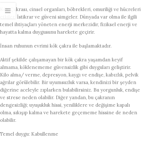
Kök Çakrası, cinsel organları, böbrekleri, omuriliği ve hücreleri
etkiler. İstikrar ve güveni simgeler. Dünyada var olma ile ilgili
temel ihtiyaçları yöneten enerji merkezidir, fiziksel enerji ve
hayatta kalma duygusunu harekete geçirir.
İnsan ruhunun evrimi kök çakra ile başlamaktadır.
Aktif şekilde çalışamayan bir kök çakra yaşamdan keyif
almama, köklenememe güvensizlik gibi duyguları geliştirir.
Kilo alma/ verme, depresyon, kaygı ve endişe, kabızlık, pelvik
ağrılar görülebilir. Bir uyumsuzluk varsa, kendinizi bir şeyden
diğerine aceleyle zıplarken bulabilirsiniz. Bu yorgunluk, endişe
ve strese neden olabilir. Diğer yandan, bu çakranın
dengesizliği; uyuşukluk hissi, yeniliklere ve değişime kapalı
olma, sıkışıp kalma ve harekete geçememe hissine de neden
olabilir.
Temel duygu: Kabullenme