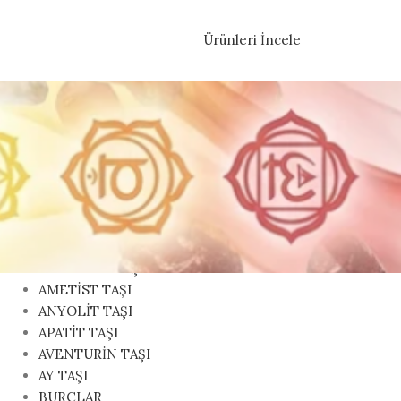
Ürünleri İncele
KATEGORILER
AKİK TAŞI
AKUAMARİN TAŞI
AMAZONİT TAŞI
AMETİST TAŞI
ANYOLİT TAŞI
APATİT TAŞI
AVENTURİN TAŞI
AY TAŞI
BURÇLAR