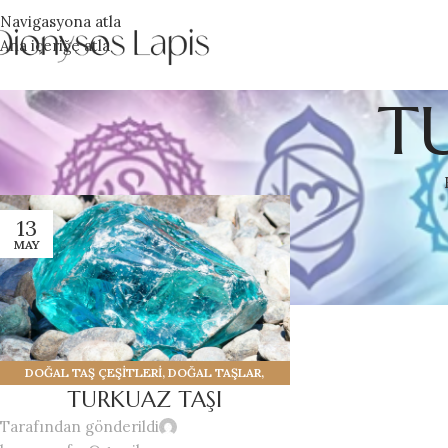
Navigasyona atla
Ana içeriğe atla
T
13
MAY
DOĞAL TAŞ ÇEŞİTLERİ
,
DOĞAL TAŞLAR
,
TURKUAZ TAŞI
TURKUAZ TAŞI
Tarafından gönderildi