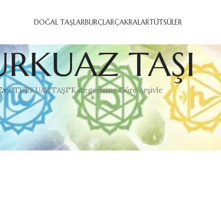
DOĞAL TAŞLAR
BURÇLAR
ÇAKRALAR
TÜTSÜLER
URKUAZ TAŞI
Ev
"TURKUAZ TAŞI"Kategorisine Göre Arşivle