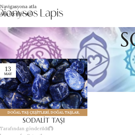
Navigasyona atla
Ana içeriğe atla
S
13
MAY
DOĞAL TAŞ ÇEŞİTLERİ
,
DOĞAL TAŞLAR
,
SODALİT TAŞI
SODALİT TAŞI
Tarafından gönderildi