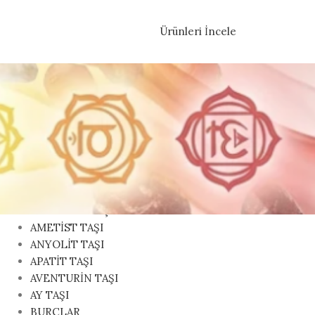
Ürünleri İncele
KATEGORILER
AKİK TAŞI
AKUAMARİN TAŞI
AMAZONİT TAŞI
AMETİST TAŞI
ANYOLİT TAŞI
APATİT TAŞI
AVENTURİN TAŞI
AY TAŞI
BURÇLAR