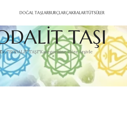
DOĞAL TAŞLAR
BURÇLAR
ÇAKRALAR
TÜTSÜLER
ODALİT TAŞI
Ev
"SODALİT TAŞI"Kategorisine Göre Arşivle