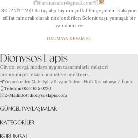
0
baranazafer@gmail.com
SELENİT TAŞI Bu taş alçı taşının şeffaf bir çeşididir. Kalsiyum
sülfat minerali olarak nitelendirilen Selenit taşı, yumuşak bir
yapıdadır ve
OKUMAYA DEVAM ET
Güven, sevgi, modaya uygun tasarımlarla müşteri
memnuniyeti esaslı hizmet vermekteyiz.
Yukarıkızılca Mah. Işılay Saygın Bulvarı No:7 Kemalpaşa / İzmir
Telefon: 0532 635 0220
E-Mailinfo@dionysoslapis.com
GÜNCEL PAYLAŞIMLAR
KATEGORILER
KURUMSAL