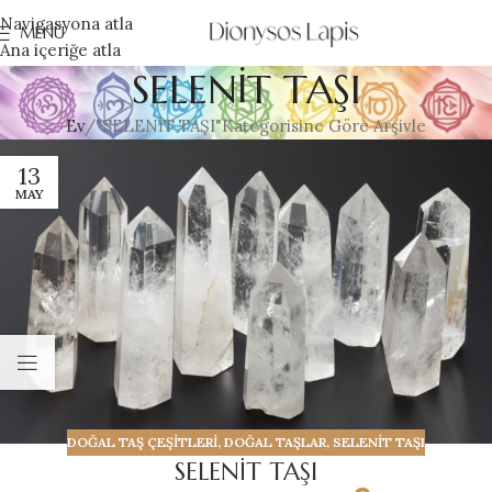
Navigasyona atla
MENÜ
Ana içeriğe atla
SELENİT TAŞI
Ev
"SELENİT TAŞI"Kategorisine Göre Arşivle
13
MAY
DOĞAL TAŞ ÇEŞİTLERİ
,
DOĞAL TAŞLAR
,
SELENİT TAŞI
SELENİT TAŞI