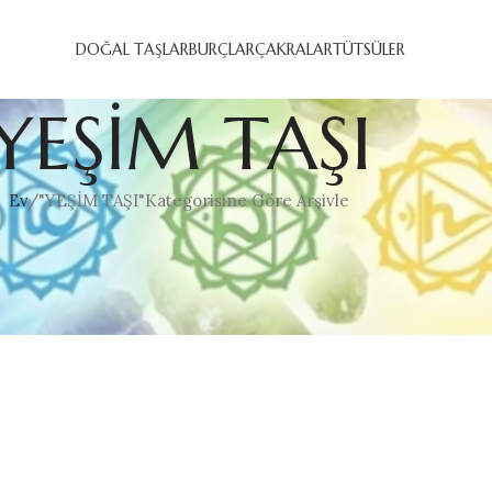
DOĞAL TAŞLAR
BURÇLAR
ÇAKRALAR
TÜTSÜLER
YEŞİM TAŞI
Ev
"YEŞİM TAŞI"Kategorisine Göre Arşivle