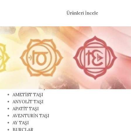
Ürünleri İncele
KATEGORILER
AKİK TAŞI
AKUAMARİN TAŞI
AMAZONİT TAŞI
AMETİST TAŞI
ANYOLİT TAŞI
APATİT TAŞI
AVENTURİN TAŞI
AY TAŞI
BURÇLAR