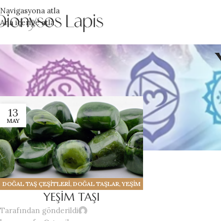
Navigasyona atla
Ana içeriğe atla
13
MAY
DOĞAL TAŞ ÇEŞİTLERİ
,
DOĞAL TAŞLAR
,
YEŞİM
YEŞİM TAŞI
TAŞI
Tarafından gönderildi