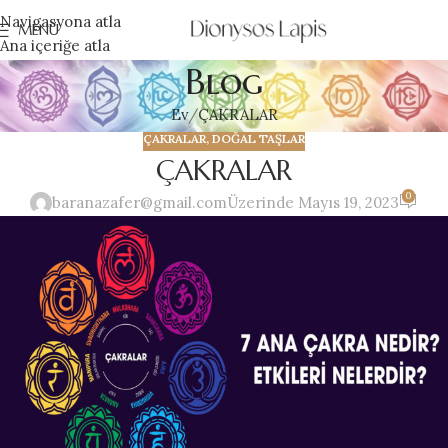
Navigasyona atla
MENÜ
Ana içeriğe atla
Blog
Ev
ÇAKRALAR
ÇAKRALAR
,
DOĞAL TAŞLAR
ÇAKRALAR
0
baranazafer@gmail.com
Üzerinde Mayıs 19, 2023