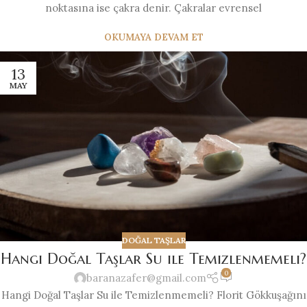
noktasına ise çakra denir. Çakralar evrensel
OKUMAYA DEVAM ET
13
MAY
DOĞAL TAŞLAR
Hangi Doğal Taşlar Su ile Temizlenmemeli?
0
baranazafer@gmail.com
Hangi Doğal Taşlar Su ile Temizlenmemeli? Florit Gökkuşağını