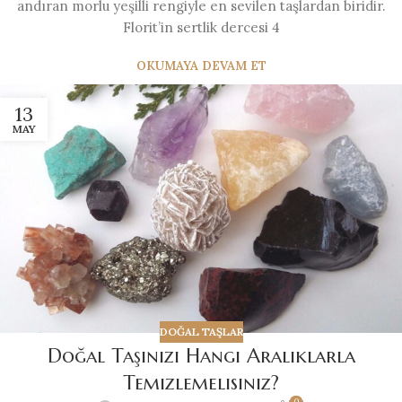
andıran morlu yeşilli rengiyle en sevilen taşlardan biridir.
Florit’in sertlik dercesi 4
OKUMAYA DEVAM ET
13
MAY
DOĞAL TAŞLAR
Doğal Taşınızı Hangi Aralıklarla
Temizlemelisiniz?
0