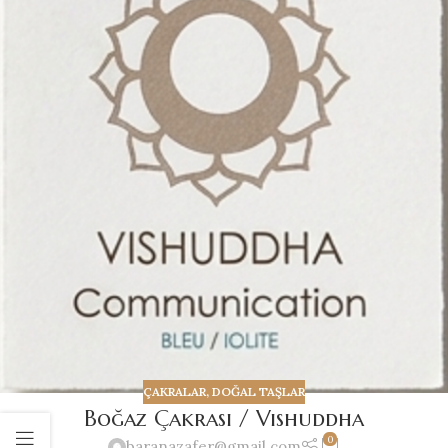
ÇAKRALAR
,
DOĞAL TAŞLAR
Boğaz Çakrası / Vishuddha
0
baranazafer@gmail.com