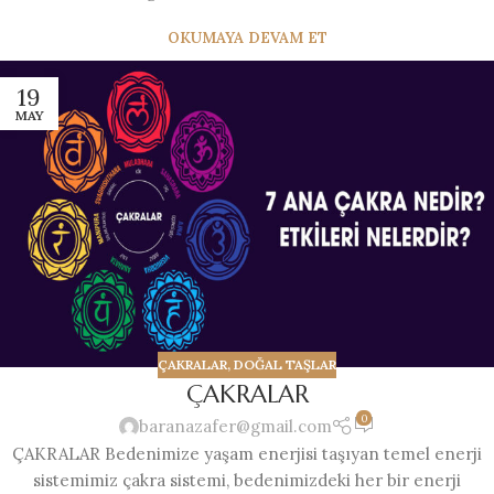
OKUMAYA DEVAM ET
19
MAY
ÇAKRALAR
,
DOĞAL TAŞLAR
ÇAKRALAR
0
baranazafer@gmail.com
ÇAKRALAR Bedenimize yaşam enerjisi taşıyan temel enerji
sistemimiz çakra sistemi, bedenimizdeki her bir enerji