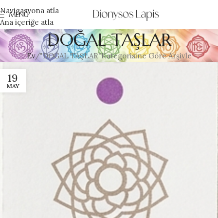
Navigasyona atla
MENÜ
Ana içeriğe atla
DOĞAL TAŞLAR
Ev
"DOĞAL TAŞLAR"Kategorisine Göre Arşivle
19
MAY