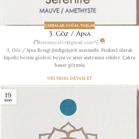
ÇAKRALAR
,
DOĞAL TAŞLAR
3. Göz / Ajna
0
baranazafer@gmail.com
3. Göz / Ajna Rengi (indigo)çivit mavisidir. Fiziksel olarak
hipofiz bezini gözleri, beyni ve sinir sistemini etkiler. Çakra
hasar görmüş
OKUMAYA DEVAM ET
19
MAY