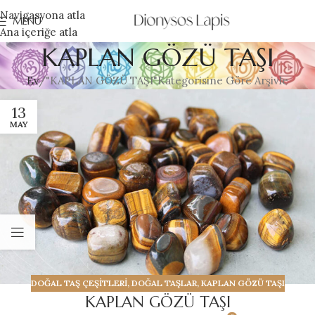
Navigasyona atla
MENÜ
Ana içeriğe atla
KAPLAN GÖZÜ TAŞI
Ev
"KAPLAN GÖZÜ TAŞI"Kategorisine Göre Arşivle
13
MAY
DOĞAL TAŞ ÇEŞİTLERİ
,
DOĞAL TAŞLAR
,
KAPLAN GÖZÜ TAŞI
KAPLAN GÖZÜ TAŞI