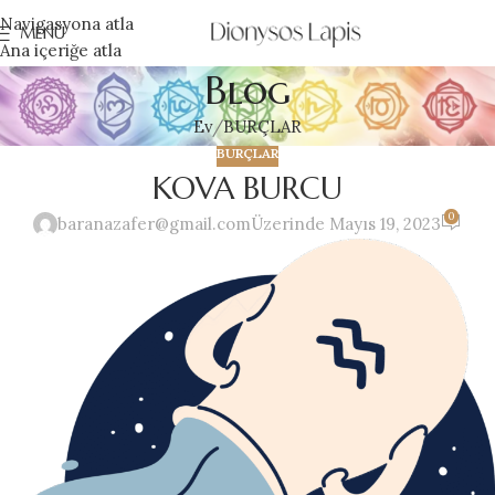
Navigasyona atla
MENÜ
Ana içeriğe atla
Blog
Ev
BURÇLAR
BURÇLAR
KOVA BURCU
0
baranazafer@gmail.com
Üzerinde Mayıs 19, 2023