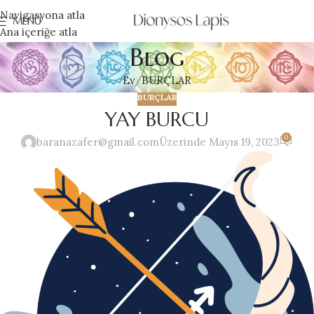
Navigasyona atla
MENÜ
Ana içeriğe atla
Blog
Ev
BURÇLAR
BURÇLAR
YAY BURCU
0
baranazafer@gmail.com
Üzerinde Mayıs 19, 2023