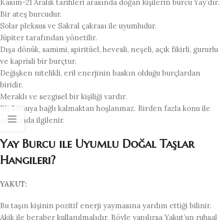
Kasım-21 Aralık tarihleri arasında doğan kişilerin burcu Yay’dır.
Bir ateş burcudur.
Solar pleksus ve Sakral çakrası ile uyumludur.
Jüpiter tarafından yönetilir.
Dışa dönük, samimi, spiritüel, hevesli, neşeli, açık fikirli, gururlu
ve kaprisli bir burçtur.
Değişken nitelikli, eril enerjinin baskın olduğu burçlardan
biridir.
Meraklı ve sezgisel bir kişiliği vardır.
Bir konuya bağlı kalmaktan hoşlanmaz. Birden fazla konu ile
aynı anda ilgilenir.
Yay Burcu ile Uyumlu Doğal Taşlar
Hangileri?
YAKUT:
Bu taşın kişinin pozitif enerji yaymasına yardım ettiği bilinir.
Akik ile beraber kullanılmalıdır. Böyle yapılırsa Yakut’un ruhsal