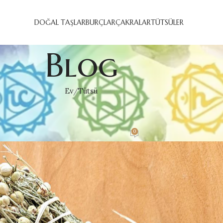
DOĞAL TAŞLAR
BURÇLAR
ÇAKRALAR
TÜTSÜLER
Blog
Ev
Tütsü
ÜTSÜ
 TÜTSÜSÜ
0
r@gmail.com
Üzerinde Mayıs 19, 2023