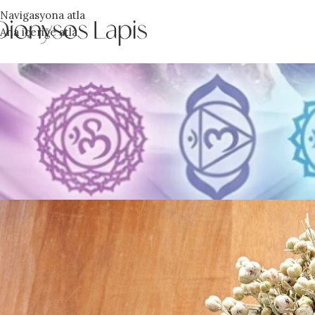
Navigasyona atla
Ana içeriğe atla
T
LAVANTA
Tarafından gönderildi
baranazafe