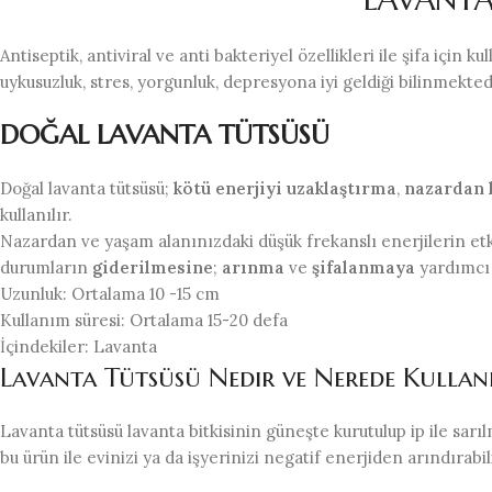
Antiseptik, antiviral ve anti bakteriyel özellikleri ile şifa için 
uykusuzluk, stres, yorgunluk, depresyona iyi geldiği bilinmekte
DOĞAL LAVANTA TÜTSÜSÜ
Doğal lavanta tütsüsü;
kötü enerjiyi uzaklaştırma
,
nazardan
kullanılır.
Nazardan ve yaşam alanınızdaki düşük frekanslı enerjilerin et
durumların
giderilmesine
;
arınma
ve
şifalanmaya
yardımcı 
Uzunluk: Ortalama 10 -15 cm
Kullanım süresi: Ortalama 15-20 defa
İçindekiler: Lavanta
Lavanta Tütsüsü Nedir ve Nerede Kullanı
Lavanta tütsüsü lavanta bitkisinin güneşte kurutulup ip ile sarı
bu ürün ile evinizi ya da işyerinizi negatif enerjiden arındırabil