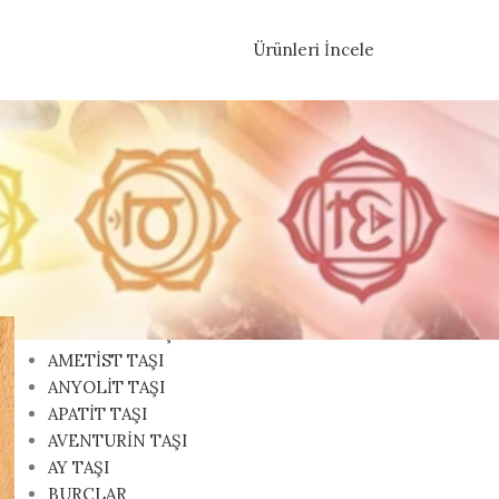
Ürünleri İncele
KATEGORILER
AKİK TAŞI
AKUAMARİN TAŞI
AMAZONİT TAŞI
AMETİST TAŞI
ANYOLİT TAŞI
APATİT TAŞI
AVENTURİN TAŞI
AY TAŞI
BURÇLAR