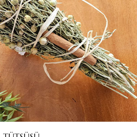
 TÜTSÜSÜ