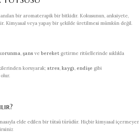
kullanılan bir aromaterapik bir bitkidir. Kokusunun, anksiyete,
dir. Kimyasal veya yapay bir şekilde üretilmesi mümkün değil.
 korunma
,
şans
ve
bereket
getirme ritüellerinde sıklıkla
kilerinden koruyarak;
stres
,
kaygı
,
endişe
gibi
olur.
lır?
lmasıyla elde edilen bir tütsü türüdür. Hiçbir kimyasal içermeye
irsiniz