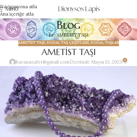
Navigasyona atla
MENÜ
Ana içeriğe atla
Blog
Ev
AMETİST TAŞI
AMETİST TAŞI
,
DOĞAL TAŞ ÇEŞİTLERİ
,
DOĞAL TAŞLAR
AMETİST TAŞI
0
baranazafer@gmail.com
Üzerinde Mayıs 13, 2023