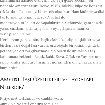
kullanılması hâlinde etkilerini daha iyi gösterecektir. Bu
nedenle Ametist taşını; kolye, yüzük, bileklik, küpe ve benzeri
takılarda kullanmak iyi bir tercih olacaktır. Ham kütle veya dizi
taş formunda temin ederek Ametist ile
meditasyon ritüelleri de yapabilirsiniz. Cebinizde, çantanızda
yahut cüzdanınızda taşıyabilir veya çalışma masanıza
yerleştirebilirsiniz
Her burcun gezegenine bağlı olarak kendiyle ilişkili bir veya
birden fazla doğal taşı vardır. Astrolojide bir kişinin içindeki
potansiyeli ortaya çıkartması için burcu ile uyumlu bir taş
kullanması beklenir. Başak, Balık, Kova, Oğlak ve Yay burcuna
sahip kişiler, Ametist Taşının enerjisinden en iyi faydalanan
burçlardır.
Ametist Taşı Özellikleri ve Faydaları
Nelerdir?
Kişiye mutluluk,huzur ve canlılık verir.
Aurayı ve Negatif enerjiyi temizler.