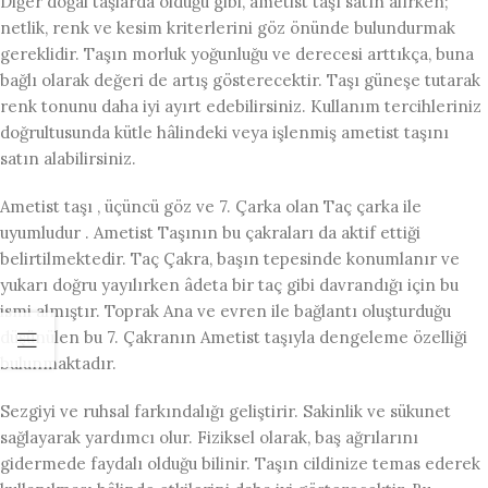
Diğer doğal taşlarda olduğu gibi, ametist taşı satın alırken;
netlik, renk ve kesim kriterlerini göz önünde bulundurmak
gereklidir. Taşın morluk yoğunluğu ve derecesi arttıkça, buna
bağlı olarak değeri de artış gösterecektir. Taşı güneşe tutarak
renk tonunu daha iyi ayırt edebilirsiniz. Kullanım tercihleriniz
doğrultusunda kütle hâlindeki veya işlenmiş ametist taşını
satın alabilirsiniz.
Ametist taşı , üçüncü göz ve 7. Çarka olan Taç çarka ile
uyumludur . Ametist Taşının bu çakraları da aktif ettiği
belirtilmektedir. Taç Çakra, başın tepesinde konumlanır ve
yukarı doğru yayılırken âdeta bir taç gibi davrandığı için bu
ismi almıştır. Toprak Ana ve evren ile bağlantı oluşturduğu
düşünülen bu 7. Çakranın Ametist taşıyla dengeleme özelliği
bulunmaktadır.
Sezgiyi ve ruhsal farkındalığı geliştirir. Sakinlik ve sükunet
sağlayarak yardımcı olur. Fiziksel olarak, baş ağrılarını
gidermede faydalı olduğu bilinir. Taşın cildinize temas ederek