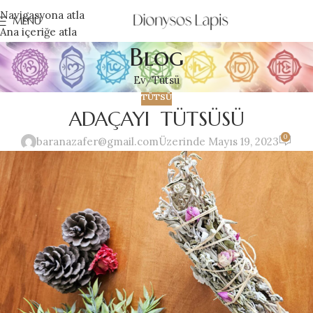
Navigasyona atla
MENÜ
Ana içeriğe atla
Blog
Ev
Tütsü
TÜTSÜ
ADAÇAYI TÜTSÜSÜ
0
baranazafer@gmail.com
Üzerinde Mayıs 19, 2023